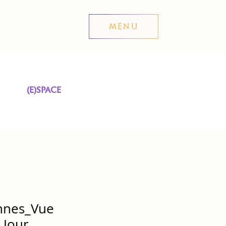
MENU
(E)SPACE
nnes_Vue
_Jour