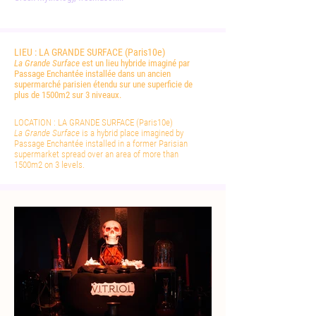
LIEU : LA GRANDE SURFACE (Paris10e)
La Grande Surface
est un lieu hybride imaginé par
Passage Enchantée installée dans un ancien
supermarché parisien étendu sur une superficie de
plus de 1500m2 sur 3 niveaux.
LOCATION : LA GRANDE SURFACE (Paris10e)
La Grande Surface
is a hybrid place imagined by
Passage Enchantée installed in a former Parisian
supermarket spread over an area of more than
1500m2 on 3 levels.