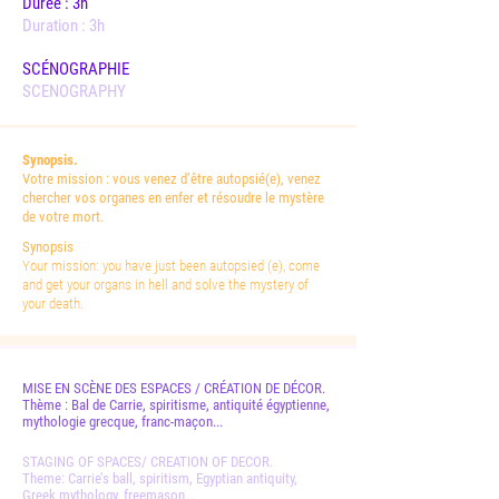
Durée : 3h
Duration : 3h
SCÉNOGRAPHIE
SCENOGRAPHY
Synopsis.
Votre mission : vous venez d’être autopsié(e), venez
chercher vos organes en enfer et résoudre le mystère
de votre mort.
Synopsis
Your mission: you have just been autopsied (e), come
and get your organs in hell and solve the mystery of
your death.
MISE EN SCÈNE DES ESPACES / CRÉATION DE DÉCOR.
Thème : Bal de Carrie, spiritisme, antiquité égyptienne,
mythologie grecque, franc-maçon...
STAGING OF SPACES/ CREATION OF DECOR.
Theme: Carrie’s ball, spiritism, Egyptian antiquity,
Greek mythology, freemason...