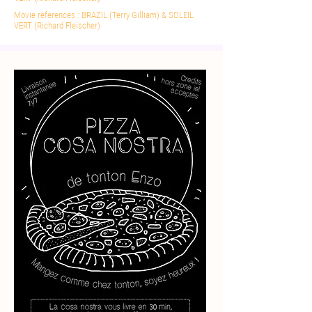
Movie references :
BRAZIL (Terry Gilliam) & SOLEIL
VERT (Richard Fleischer)