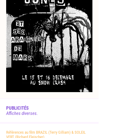
PUBLICITÉS
Affiches diverses.
Références au film BRAZIL (Terry Gilliam) & SOLEIL
VERT (Richard Fleischer)