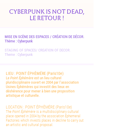
CYBERPUNK IS NOT DEAD,
LE RETOUR !
MISE EN SCÈNE DES ESPACES / CRÉATION DE DÉCOR.
Thème : Cyberpunk
STAGING OF SPACES/ CREATION OF DECOR.
Theme : Cyberpunk
LIEU : POINT ÉPHÈMÉRE (Paris10e)
Le
Point Éphémère
est un lieu culturel
pluridisciplinaire ouvert en 2004 par l’association
Usines Éphémères qui investit des lieux e
n
déshérence pour mener à bien une proposition
artistique et culturelle.
LOCATION : POINT ÉPHÈMÉRE (Paris10e)
The
Point Éphémère
is a m
ultidisciplinary cultural
place opened in 2004 by the association Ephemeral
Factories which invests places in decline to carry out
an artistic and cultural proposal.