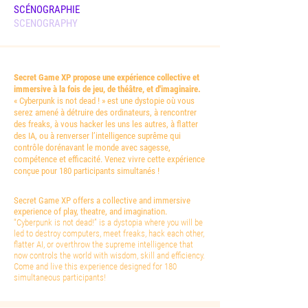
SCÉNOGRAPHIE
SCENOGRAPHY
Secret Game XP propose une expérience collective et
immersive à la fois de jeu, de théâtre, et d'imaginaire.
« Cyberpunk is not dead ! » est une dystopie où vous
serez amené à détruire des ordinateurs, à rencontrer
des freaks, à vous hacker les uns les autres, à flatter
des IA, ou à renverser l’intelligence suprême qui
contrôle dorénavant le monde avec sagesse,
compétence et efficacité. Venez vivre cette expérience
conçue pour 180 participants simultanés !
Secret Game XP offers a collective and immersive
experience of play, theatre, and imagination.
“Cyberpunk is not dead!” is a dystopia where you will be
led to destroy computers, meet freaks, hack each other,
flatter AI, or overthrow the supreme intelligence that
now controls the world with wisdom, skill and efficiency.
Come and live this experience designed for 180
simultaneous participants!